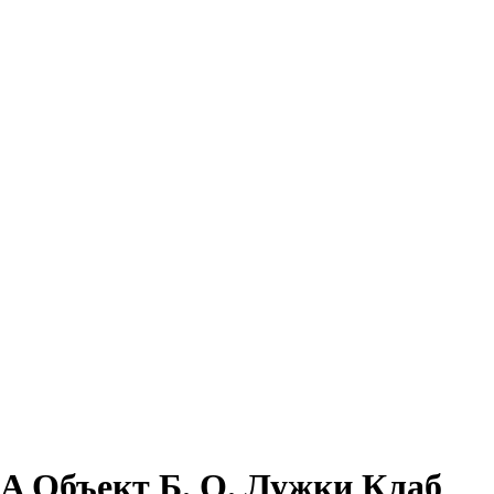
 Объект Б. О. Лужки Клаб