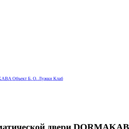
KABA Объект Б. О. Лужки Клаб
оматической двери DORMAKABA