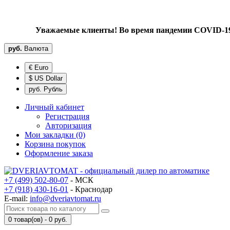
Уважаемые клиенты! Во время пандемии COVID-19 
руб.
Валюта
€ Euro
$ US Dollar
руб. Рубль
Личный кабинет
Регистрация
Авторизация
Мои закладки (0)
Корзина покупок
Оформление заказа
+7 (499) 502-80-07
- МСК
+7 (918) 430-16-01
- Краснодар
E-mail:
info@dveriavtomat.ru
0 товар(ов) - 0 руб.