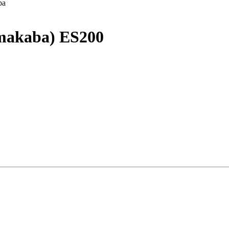
ра
akaba) ES200