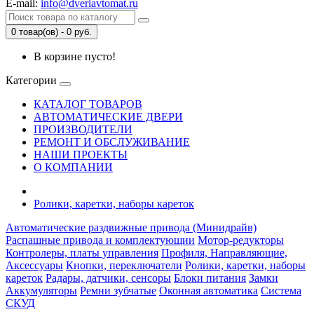
E-mail:
info@dveriavtomat.ru
0 товар(ов) - 0 руб.
В корзине пусто!
Категории
КАТАЛОГ ТОВАРОВ
АВТОМАТИЧЕСКИЕ ДВЕРИ
ПРОИЗВОДИТЕЛИ
РЕМОНТ И ОБСЛУЖИВАНИЕ
НАШИ ПРОЕКТЫ
О КОМПАНИИ
Ролики, каретки, наборы кареток
Автоматические раздвижные привода (Минидрайв)
Распашные привода и комплектующии
Мотор-редукторы
Контролеры, платы управления
Профиля, Направляющие,
Аксессуары
Кнопки, переключатели
Ролики, каретки, наборы
кареток
Радары, датчики, сенсоры
Блоки питания
Замки
Аккумуляторы
Ремни зубчатые
Оконная автоматика
Система
СКУД