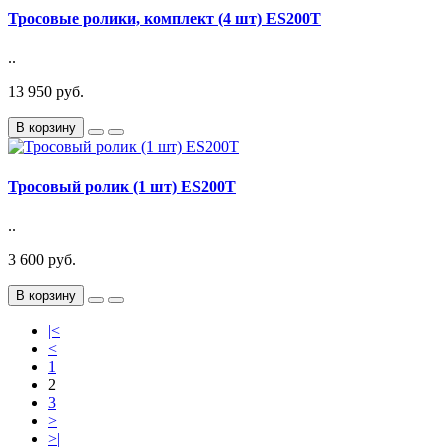
Тросовые ролики, комплект (4 шт) ES200T
..
13 950 руб.
В корзину
Тросовый ролик (1 шт) ES200T
..
3 600 руб.
В корзину
|<
<
1
2
3
>
>|